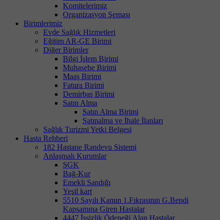
Komitelerimiz
Organizasyon Şeması
Birimlerimiz
Evde Sağlık Hizmetleri
Eğitim AR-GE Birimi
Diğer Birimler
Bilgi İşlem Birimi
Muhasebe Birimi
Maaş Birimi
Fatura Birimi
Demirbaş Birimi
Satın Alma
Satın Alma Birimi
Satınalma ve İhale İlanları
Sağlık Turizmi Yetki Belgesi
Hasta Rehberi
182 Hastane Randevu Sistemi
Anlaşmalı Kurumlar
SGK
Bağ-Kur
Emekli Sandığı
Yeşil kart
5510 Sayılı Kanun 1.Fıkrasının G.Bendi
Kapsamına Giren Hastalar
4447 İşsizlik Ödeneği Alan Hastalar