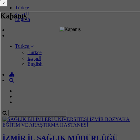
×
×
Türkçe
العربية
Kapanış
English
Türkçe
Türkçe
العربية
English
İZMİR İL SAĞLIK MÜDÜRLÜĞÜ