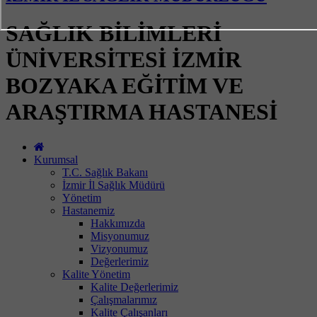
SAĞLIK BİLİMLERİ
ÜNİVERSİTESİ İZMİR
BOZYAKA EĞİTİM VE
ARAŞTIRMA HASTANESİ
Kurumsal
T.C. Sağlık Bakanı
İzmir İl Sağlık Müdürü
Yönetim
Hastanemiz
Hakkımızda
Misyonumuz
Vizyonumuz
Değerlerimiz
Kalite Yönetim
Kalite Değerlerimiz
Çalışmalarımız
Kalite Çalışanları