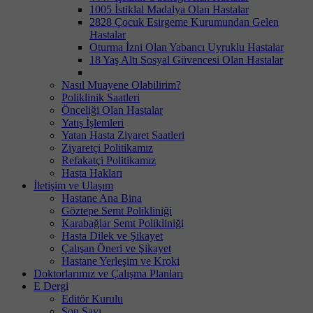
1005 İstiklal Madalya Olan Hastalar
2828 Çocuk Esirgeme Kurumundan Gelen
Hastalar
Oturma İzni Olan Yabancı Uyruklu Hastalar
18 Yaş Altı Sosyal Güvencesi Olan Hastalar
Nasıl Muayene Olabilirim?
Poliklinik Saatleri
Önceliği Olan Hastalar
Yatış İşlemleri
Yatan Hasta Ziyaret Saatleri
Ziyaretçi Politikamız
Refakatçi Politikamız
Hasta Hakları
İletişim ve Ulaşım
Hastane Ana Bina
Göztepe Semt Polikliniği
Karabağlar Semt Polikliniği
Hasta Dilek ve Şikayet
Çalışan Öneri ve Şikayet
Hastane Yerleşim ve Kroki
Doktorlarımız ve Çalışma Planları
E Dergi
Editör Kurulu
Son Sayı