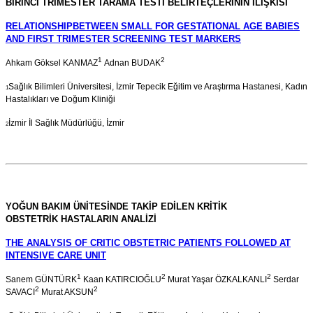
BİRİNCİ
TRİMESTER TARAMA TESTİ BELİRTEÇLERİNİN İLİŞKİSİ
RELATIONSHIPBETWEEN SMALL FOR GESTATIONAL AGE BABIES
AND FIRST TRIMESTER SCREENING TEST MARKERS
1
2
Ahkam Göksel KANMAZ
Adnan BUDAK
Sağlık Bilimleri Üniversitesi, İzmir Tepecik Eğitim ve Araştırma Hastanesi, Kadın
1
Hastalıkları ve Doğum Kliniği
İzmir İl Sağlık Müdürlüğü, İzmir
2
YOĞUN BAKIM ÜNİTESİNDE TAKİP EDİLEN KRİTİK
OBSTETRİK
HASTALARIN ANALİZİ
THE ANALYSIS OF CRITIC OBSTETRIC PATIENTS FOLLOWED AT
INTENSIVE CARE UNIT
1
2
2
Sanem GÜNTÜRK
Kaan KATIRCIOĞLU
Murat Yaşar ÖZKALKANLI
Serdar
2
2
SAVACI
Murat AKSUN