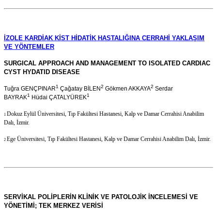
İZOLE KARDİAK KİST HİDATİK HASTALIĞINA CERRAHİ YAKLAŞIM
VE YÖNTEMLER
SURGICAL APPROACH AND MANAGEMENT TO ISOLATED CARDIAC
CYST HYDATID DISEASE
1
2
2
Tuğra GENÇPINAR
Çağatay BİLEN
Gökmen AKKAYA
Serdar
1
1
BAYRAK
Hüdai ÇATALYÜREK
Dokuz Eylül Üniversitesi, Tıp Fakültesi Hastanesi, Kalp ve Damar Cerrahisi Anabilim
1
Dalı, İzmir.
Ege Üniversitesi, Tıp Fakültesi Hastanesi, Kalp ve Damar Cerrahisi Anabilim Dalı, İzmir.
2
SERVİKAL POLİPLERİN KLİNİK VE PATOLOJİK İNCELEMESİ VE
YÖNETİMİ;
TEK MERKEZ VERİSİ