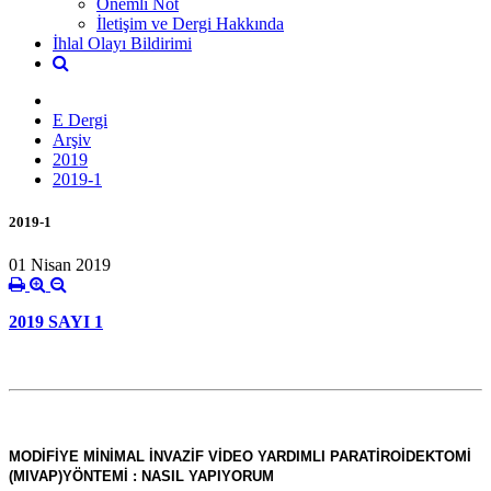
Önemli Not
İletişim ve Dergi Hakkında
İhlal Olayı Bildirimi
E Dergi
Arşiv
2019
2019-1
2019-1
01 Nisan 2019
2019 SAYI 1
MODİFİYE MİNİMAL İNVAZİF VİDEO YARDIMLI PARATİROİDEKTOMİ
(MIVAP)
YÖNTEMİ : NASIL YAPIYORUM