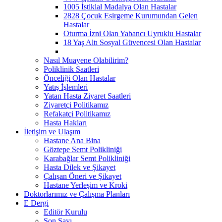
1005 İstiklal Madalya Olan Hastalar
2828 Çocuk Esirgeme Kurumundan Gelen
Hastalar
Oturma İzni Olan Yabancı Uyruklu Hastalar
18 Yaş Altı Sosyal Güvencesi Olan Hastalar
Nasıl Muayene Olabilirim?
Poliklinik Saatleri
Önceliği Olan Hastalar
Yatış İşlemleri
Yatan Hasta Ziyaret Saatleri
Ziyaretçi Politikamız
Refakatçi Politikamız
Hasta Hakları
İletişim ve Ulaşım
Hastane Ana Bina
Göztepe Semt Polikliniği
Karabağlar Semt Polikliniği
Hasta Dilek ve Şikayet
Çalışan Öneri ve Şikayet
Hastane Yerleşim ve Kroki
Doktorlarımız ve Çalışma Planları
E Dergi
Editör Kurulu
Son Sayı