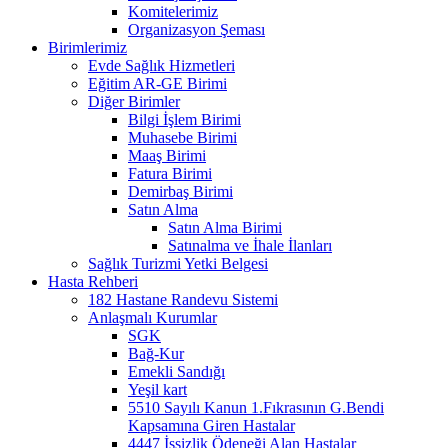
Komitelerimiz
Organizasyon Şeması
Birimlerimiz
Evde Sağlık Hizmetleri
Eğitim AR-GE Birimi
Diğer Birimler
Bilgi İşlem Birimi
Muhasebe Birimi
Maaş Birimi
Fatura Birimi
Demirbaş Birimi
Satın Alma
Satın Alma Birimi
Satınalma ve İhale İlanları
Sağlık Turizmi Yetki Belgesi
Hasta Rehberi
182 Hastane Randevu Sistemi
Anlaşmalı Kurumlar
SGK
Bağ-Kur
Emekli Sandığı
Yeşil kart
5510 Sayılı Kanun 1.Fıkrasının G.Bendi
Kapsamına Giren Hastalar
4447 İşsizlik Ödeneği Alan Hastalar