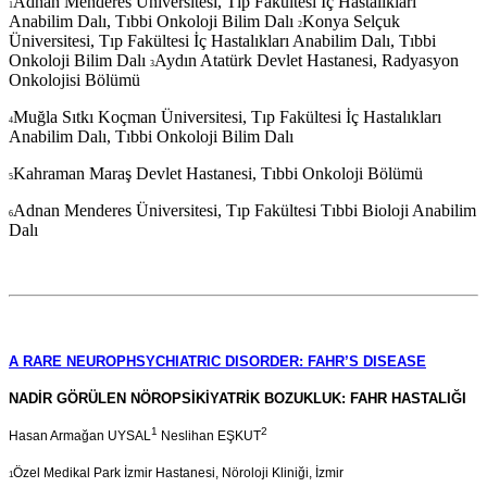
Adnan Menderes Üniversitesi, Tıp Fakültesi İç Hastalıkları
1
Anabilim Dalı, Tıbbi Onkoloji Bilim Dalı
Konya Selçuk
2
Üniversitesi, Tıp Fakültesi İç Hastalıkları Anabilim Dalı, Tıbbi
Onkoloji Bilim Dalı
Aydın Atatürk Devlet Hastanesi, Radyasyon
3
Onkolojisi Bölümü
Muğla Sıtkı Koçman Üniversitesi, Tıp Fakültesi İç Hastalıkları
4
Anabilim Dalı, Tıbbi Onkoloji Bilim Dalı
Kahraman Maraş Devlet Hastanesi, Tıbbi Onkoloji Bölümü
5
Adnan Menderes Üniversitesi, Tıp Fakültesi Tıbbi Bioloji Anabilim
6
Dalı
A RARE NEUROPHSYCHIATRIC DISORDER: FAHR’S DISEASE
NADİR GÖRÜLEN NÖROPSİKİYATRİK BOZUKLUK: FAHR HASTALIĞI
1
2
Hasan Armağan UYSAL
Neslihan EŞKUT
Özel Medikal Park İzmir Hastanesi, Nöroloji Kliniği, İzmir
1