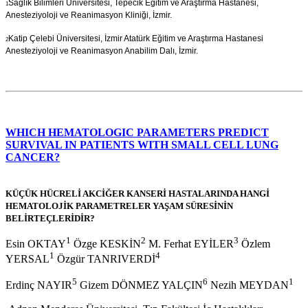
Sağlık Bilimleri Üniversitesi, Tepecik Eğitim ve Araştırma Hastanesi,
1
Anesteziyoloji ve Reanimasyon Kliniği, İzmir.
Katip Çelebi Üniversitesi, İzmir Atatürk Eğitim ve Araştırma Hastanesi
2
Anesteziyoloji ve Reanimasyon Anabilim Dalı, İzmir.
WHICH HEMATOLOGIC PARAMETERS PREDICT
SURVIVAL IN PATIENTS WITH SMALL CELL LUNG
CANCER?
KÜÇÜK HÜCRELİ AKCİĞER KANSERİ HASTALARINDA HANGİ
HEMATOLOJİK PARAMETRELER YAŞAM SÜRESİNİN
BELİRTEÇLERİDİR?
1
2
3
Esin OKTAY
Özge KESKİN
M. Ferhat EYİLER
Özlem
1
4
YERSAL
Özgür TANRIVERDİ
5
6
1
Erdinç NAYIR
Gizem DÖNMEZ YALÇIN
Nezih MEYDAN