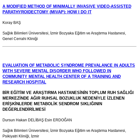
A MODIFIED METHOD OF MINIMALLY INVASIVE VIDEO-ASSISTED
PARATHYROIDECTOMY (MIVAP): HOW I DO IT
Koray BAŞ
Sağlık Bilimleri Üniversitesi, İzmir Bozyaka Eğitim ve Araştırma Hastanesi,
Genel Cerrahi Kliniği
EVALUATION OF METABOLIC SYNDROME PREVALANCE IN ADULTS
WITH SEVERE MENTAL DISORDER WHO FOLLOWED IN
COMMUNITY MENTAL HEALTH CENTER OF A TRAINING AND
RESEARCH HOSPITAL
BİR EĞİTİM VE ARAŞTIRMA HASTANESİNİN TOPLUM RUH SAĞLIĞI
MERKEZİNDE AĞIR RUHSAL BOZUKLUK NEDENİYLE İZLENEN
ERİŞKİNLERDE METABOLİK SENDROM SIKLIĞININ
DEĞERLENDİRİLMESİ
Dursun Hakan DELİBAŞ Esin ERDOĞAN
Sağlık Bilimleri Üniversitesi, İzmir Bozyaka Eğitim ve Araştırma Hastanesi,
Psikiyatri Kliniği, İzmir