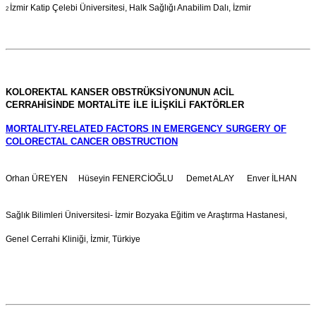
İzmir Katip Çelebi Üniversitesi, Halk Sağlığı Anabilim Dalı, İzmir
2
KOLOREKTAL KANSER OBSTRÜKSİYONUNUN ACİL
CERRAHİSİNDE
MORTALİTE İLE İLİŞKİLİ FAKTÖRLER
MORTALITY-RELATED FACTORS IN EMERGENCY SURGERY OF
COLORECTAL CANCER OBSTRUCTION
Orhan ÜREYEN Hüseyin FENERCİOĞLU Demet ALAY Enver İLHAN
Sağlık Bilimleri Üniversitesi- İzmir Bozyaka Eğitim ve Araştırma Hastanesi,
Genel Cerrahi Kliniği, İzmir, Türkiye