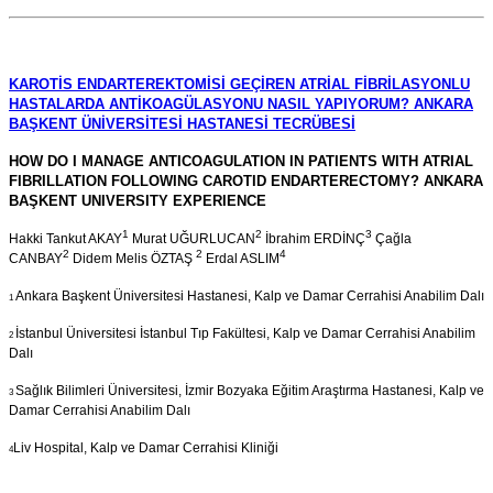
KAROTİS ENDARTEREKTOMİSİ GEÇİREN ATRİAL FİBRİLASYONLU
HASTALARDA ANTİKOAGÜLASYONU NASIL YAPIYORUM? ANKARA
BAŞKENT ÜNİVERSİTESİ HASTANESİ TECRÜBESİ
HOW DO I MANAGE ANTICOAGULATION IN PATIENTS WITH ATRIAL
FIBRILLATION FOLLOWING CAROTID ENDARTERECTOMY? ANKARA
BAŞKENT UNIVERSITY EXPERIENCE
1
2
3
Hakki Tankut AKAY
Murat UĞURLUCAN
İbrahim ERDİNÇ
Çağla
2
2
4
CANBAY
Didem Melis ÖZTAŞ
Erdal ASLIM
Ankara Başkent Üniversitesi Hastanesi, Kalp ve Damar Cerrahisi Anabilim Dalı
1
İstanbul Üniversitesi İstanbul Tıp Fakültesi, Kalp ve Damar Cerrahisi Anabilim
2
Dalı
Sağlık Bilimleri Üniversitesi, İzmir Bozyaka Eğitim Araştırma Hastanesi, Kalp ve
3
Damar Cerrahisi Anabilim Dalı
Liv Hospital, Kalp ve Damar Cerrahisi Kliniği
4