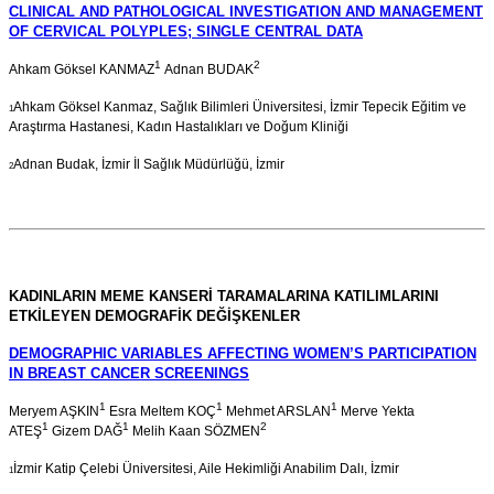
CLINICAL AND PATHOLOGICAL INVESTIGATION AND MANAGEMENT
OF CERVICAL POLYPLES; SINGLE CENTRAL DATA
1
2
Ahkam Göksel KANMAZ
Adnan BUDAK
Ahkam Göksel Kanmaz, Sağlık Bilimleri Üniversitesi, İzmir Tepecik Eğitim ve
1
Araştırma Hastanesi, Kadın Hastalıkları ve Doğum Kliniği
Adnan Budak, İzmir İl Sağlık Müdürlüğü, İzmir
2
KADINLARIN MEME KANSERİ TARAMALARINA KATILIMLARINI
ETKİLEYEN
DEMOGRAFİK DEĞİŞKENLER
DEMOGRAPHIC VARIABLES AFFECTING WOMEN’S PARTICIPATION
IN BREAST CANCER SCREENINGS
1
1
1
Meryem AŞKIN
Esra Meltem KOÇ
Mehmet ARSLAN
Merve Yekta
1
1
2
ATEŞ
Gizem DAĞ
Melih Kaan SÖZMEN
İzmir Katip Çelebi Üniversitesi, Aile Hekimliği Anabilim Dalı, İzmir
1