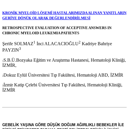
KRONİK MYELOİD LÖSEMİ HASTALARIMIZDA ALINAN YANITLARIN
GERİYE DÖNÜK OLARAK DEĞERLENDİRİLMESİ
RETROSPECTIVE EVALUATION OF ACCEPTIVE ANSWERS IN
CHRONIC MYELOID LEUKEMIA PATIENTS
1
2
Şerife SOLMAZ
İnci ALACACIOĞLU
Kadriye Bahriye
3
PAYZIN
S.B.Ü.Bozyaka Eğitim ve Araştırma Hastanesi, Hematoloji Kliniği,
1
İZMİR,
Dokuz Eylül Üniversitesi Tıp Fakültesi, Hematoloji ABD, İZMİR
2
İzmir Katip Çelebi Üniversitesi Tıp Fakültesi, Hematoloji Kliniği,
3
İZMİR
GEBELİK YAŞINA GÖRE DÜŞÜK DOĞUM AĞIRLIKLI BEBEKLER İLE