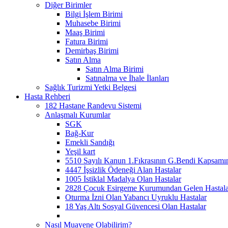
Diğer Birimler
Bilgi İşlem Birimi
Muhasebe Birimi
Maaş Birimi
Fatura Birimi
Demirbaş Birimi
Satın Alma
Satın Alma Birimi
Satınalma ve İhale İlanları
Sağlık Turizmi Yetki Belgesi
Hasta Rehberi
182 Hastane Randevu Sistemi
Anlaşmalı Kurumlar
SGK
Bağ-Kur
Emekli Sandığı
Yeşil kart
5510 Sayılı Kanun 1.Fıkrasının G.Bendi Kapsamın
4447 İşsizlik Ödeneği Alan Hastalar
1005 İstiklal Madalya Olan Hastalar
2828 Çocuk Esirgeme Kurumundan Gelen Hastala
Oturma İzni Olan Yabancı Uyruklu Hastalar
18 Yaş Altı Sosyal Güvencesi Olan Hastalar
Nasıl Muayene Olabilirim?