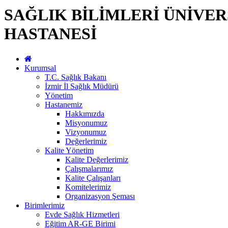
SAĞLIK BİLİMLERİ ÜNİVER
HASTANESİ
Kurumsal
T.C. Sağlık Bakanı
İzmir İl Sağlık Müdürü
Yönetim
Hastanemiz
Hakkımızda
Misyonumuz
Vizyonumuz
Değerlerimiz
Kalite Yönetim
Kalite Değerlerimiz
Çalışmalarımız
Kalite Çalışanları
Komitelerimiz
Organizasyon Şeması
Birimlerimiz
Evde Sağlık Hizmetleri
Eğitim AR-GE Birimi