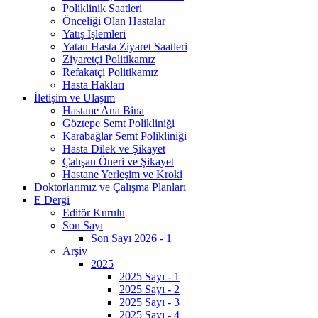
Poliklinik Saatleri
Önceliği Olan Hastalar
Yatış İşlemleri
Yatan Hasta Ziyaret Saatleri
Ziyaretçi Politikamız
Refakatçi Politikamız
Hasta Hakları
İletişim ve Ulaşım
Hastane Ana Bina
Göztepe Semt Polikliniği
Karabağlar Semt Polikliniği
Hasta Dilek ve Şikayet
Çalışan Öneri ve Şikayet
Hastane Yerleşim ve Kroki
Doktorlarımız ve Çalışma Planları
E Dergi
Editör Kurulu
Son Sayı
Son Sayı 2026 - 1
Arşiv
2025
2025 Sayı - 1
2025 Sayı - 2
2025 Sayı - 3
2025 Sayı - 4