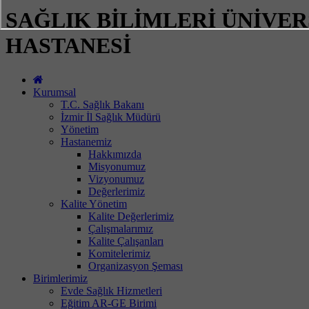
SAĞLIK BİLİMLERİ ÜNİVER
HASTANESİ
Kurumsal
T.C. Sağlık Bakanı
İzmir İl Sağlık Müdürü
Yönetim
Hastanemiz
Hakkımızda
Misyonumuz
Vizyonumuz
Değerlerimiz
Kalite Yönetim
Kalite Değerlerimiz
Çalışmalarımız
Kalite Çalışanları
Komitelerimiz
Organizasyon Şeması
Birimlerimiz
Evde Sağlık Hizmetleri
Eğitim AR-GE Birimi