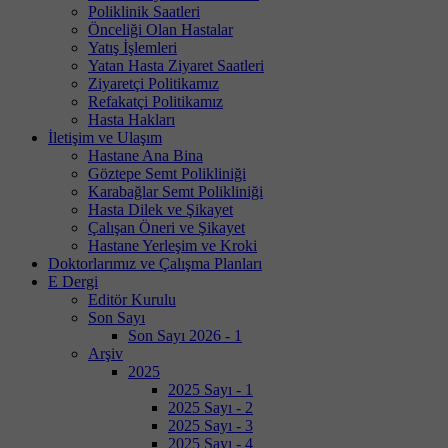
Poliklinik Saatleri
Önceliği Olan Hastalar
Yatış İşlemleri
Yatan Hasta Ziyaret Saatleri
Ziyaretçi Politikamız
Refakatçi Politikamız
Hasta Hakları
İletişim ve Ulaşım
Hastane Ana Bina
Göztepe Semt Polikliniği
Karabağlar Semt Polikliniği
Hasta Dilek ve Şikayet
Çalışan Öneri ve Şikayet
Hastane Yerleşim ve Kroki
Doktorlarımız ve Çalışma Planları
E Dergi
Editör Kurulu
Son Sayı
Son Sayı 2026 - 1
Arşiv
2025
2025 Sayı - 1
2025 Sayı - 2
2025 Sayı - 3
2025 Sayı - 4