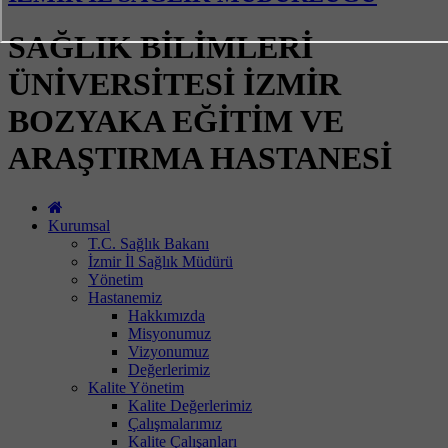
SAĞLIK BİLİMLERİ
ÜNİVERSİTESİ İZMİR
BOZYAKA EĞİTİM VE
ARAŞTIRMA HASTANESİ
Kurumsal
T.C. Sağlık Bakanı
İzmir İl Sağlık Müdürü
Yönetim
Hastanemiz
Hakkımızda
Misyonumuz
Vizyonumuz
Değerlerimiz
Kalite Yönetim
Kalite Değerlerimiz
Çalışmalarımız
Kalite Çalışanları