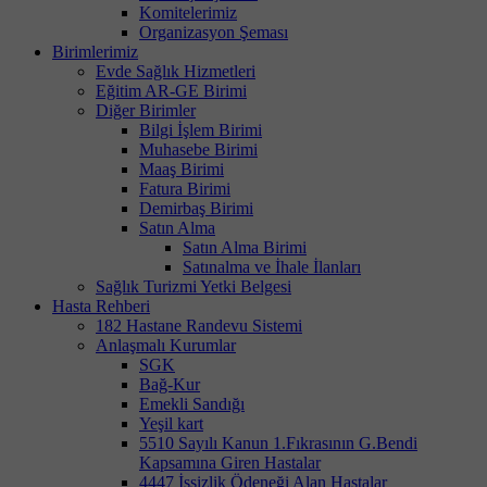
Komitelerimiz
Organizasyon Şeması
Birimlerimiz
Evde Sağlık Hizmetleri
Eğitim AR-GE Birimi
Diğer Birimler
Bilgi İşlem Birimi
Muhasebe Birimi
Maaş Birimi
Fatura Birimi
Demirbaş Birimi
Satın Alma
Satın Alma Birimi
Satınalma ve İhale İlanları
Sağlık Turizmi Yetki Belgesi
Hasta Rehberi
182 Hastane Randevu Sistemi
Anlaşmalı Kurumlar
SGK
Bağ-Kur
Emekli Sandığı
Yeşil kart
5510 Sayılı Kanun 1.Fıkrasının G.Bendi
Kapsamına Giren Hastalar
4447 İşsizlik Ödeneği Alan Hastalar