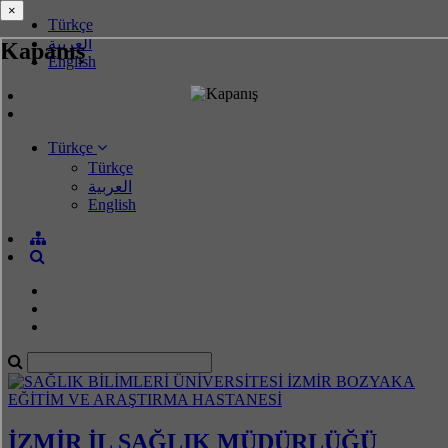
×
×
Türkçe
العربية
Kapanış
English
Türkçe
Türkçe
العربية
English
İZMİR İL SAĞLIK MÜDÜRLÜĞÜ