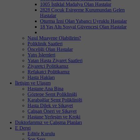
1005 İstiklal Madalya Olan Hastalar
2828 Çocuk Esirgeme Kurumundan Gelen
Hastalar
Oturma İzni Olan Yabancı Uyruklu Hastalar
18 Yaş Altı Sosyal Güvencesi Olan Hastalar
Nasıl Muayene Olabilirim?
Poliklinik Saatleri
Önceliği Olan Hastalar
Yatış İşlemleri
Yatan Hasta Ziyaret Saatleri
Ziyaretçi Politikamız
Refakatçi Politikamız
Hasta Hakları
İletişim ve Ulaşım
Hastane Ana Bina
Göztepe Semt Polikliniği
Karabağlar Semt Polikliniği
Hasta Dilek ve Şikayet
Çalışan Öneri ve Şikayet
Hastane Yerleşim ve Kroki
Doktorlarımız ve Çalışma Planları
E Dergi
Editör Kurulu
Son Sayı