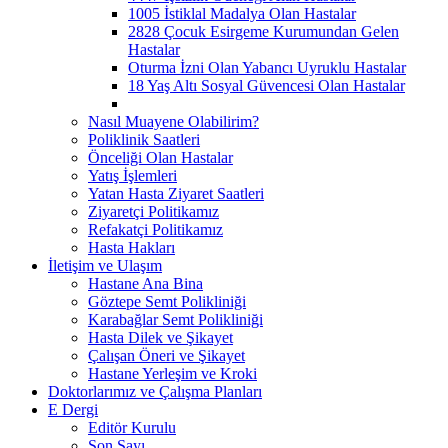
1005 İstiklal Madalya Olan Hastalar
2828 Çocuk Esirgeme Kurumundan Gelen
Hastalar
Oturma İzni Olan Yabancı Uyruklu Hastalar
18 Yaş Altı Sosyal Güvencesi Olan Hastalar
Nasıl Muayene Olabilirim?
Poliklinik Saatleri
Önceliği Olan Hastalar
Yatış İşlemleri
Yatan Hasta Ziyaret Saatleri
Ziyaretçi Politikamız
Refakatçi Politikamız
Hasta Hakları
İletişim ve Ulaşım
Hastane Ana Bina
Göztepe Semt Polikliniği
Karabağlar Semt Polikliniği
Hasta Dilek ve Şikayet
Çalışan Öneri ve Şikayet
Hastane Yerleşim ve Kroki
Doktorlarımız ve Çalışma Planları
E Dergi
Editör Kurulu
Son Sayı