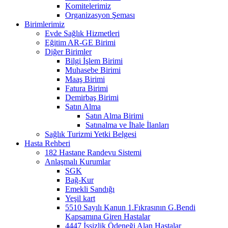
Komitelerimiz
Organizasyon Şeması
Birimlerimiz
Evde Sağlık Hizmetleri
Eğitim AR-GE Birimi
Diğer Birimler
Bilgi İşlem Birimi
Muhasebe Birimi
Maaş Birimi
Fatura Birimi
Demirbaş Birimi
Satın Alma
Satın Alma Birimi
Satınalma ve İhale İlanları
Sağlık Turizmi Yetki Belgesi
Hasta Rehberi
182 Hastane Randevu Sistemi
Anlaşmalı Kurumlar
SGK
Bağ-Kur
Emekli Sandığı
Yeşil kart
5510 Sayılı Kanun 1.Fıkrasının G.Bendi
Kapsamına Giren Hastalar
4447 İşsizlik Ödeneği Alan Hastalar