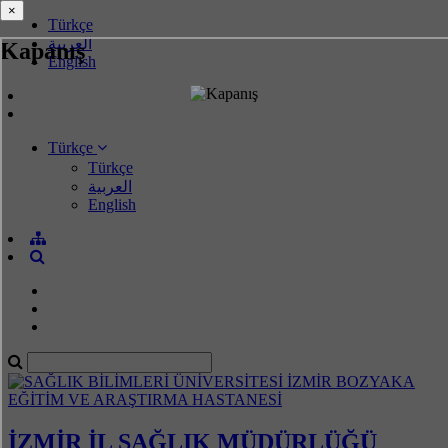
×
×
Türkçe
العربية
Kapanış
English
Türkçe
Türkçe
العربية
English
İZMİR İL SAĞLIK MÜDÜRLÜĞÜ