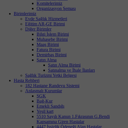
Komitelerimiz
Organizasyon Şeması
Birimlerimiz
Evde Sağlık Hizmetleri
Eğitim AR-GE Birimi
Diğer Birimler
Bilgi İşlem Birimi
Muhasebe Birimi
Maaş Birimi
Fatura Birimi
Demirbaş Birimi
Satın Alma
Satın Alma Birimi
Satınalma ve İhale İlanları
Sağlık Turizmi Yetki Belgesi
Hasta Rehberi
182 Hastane Randevu Sistemi
Anlaşmalı Kurumlar
SGK
Bağ-Kur
Emekli Sandığı
Yeşil kart
5510 Sayılı Kanun 1.Fıkrasının G.Bendi
Kapsamına Giren Hastalar
4447 İşsizlik Ödeneği Alan Hastalar