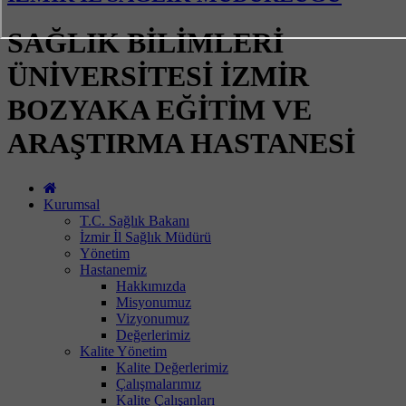
SAĞLIK BİLİMLERİ
ÜNİVERSİTESİ İZMİR
BOZYAKA EĞİTİM VE
ARAŞTIRMA HASTANESİ
Kurumsal
T.C. Sağlık Bakanı
İzmir İl Sağlık Müdürü
Yönetim
Hastanemiz
Hakkımızda
Misyonumuz
Vizyonumuz
Değerlerimiz
Kalite Yönetim
Kalite Değerlerimiz
Çalışmalarımız
Kalite Çalışanları