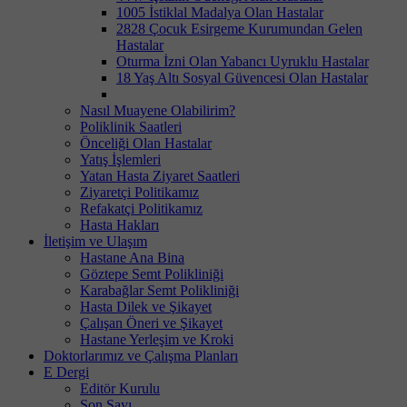
1005 İstiklal Madalya Olan Hastalar
2828 Çocuk Esirgeme Kurumundan Gelen
Hastalar
Oturma İzni Olan Yabancı Uyruklu Hastalar
18 Yaş Altı Sosyal Güvencesi Olan Hastalar
Nasıl Muayene Olabilirim?
Poliklinik Saatleri
Önceliği Olan Hastalar
Yatış İşlemleri
Yatan Hasta Ziyaret Saatleri
Ziyaretçi Politikamız
Refakatçi Politikamız
Hasta Hakları
İletişim ve Ulaşım
Hastane Ana Bina
Göztepe Semt Polikliniği
Karabağlar Semt Polikliniği
Hasta Dilek ve Şikayet
Çalışan Öneri ve Şikayet
Hastane Yerleşim ve Kroki
Doktorlarımız ve Çalışma Planları
E Dergi
Editör Kurulu
Son Sayı