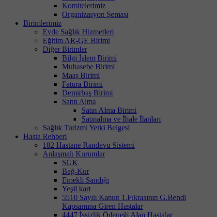
Komitelerimiz
Organizasyon Şeması
Birimlerimiz
Evde Sağlık Hizmetleri
Eğitim AR-GE Birimi
Diğer Birimler
Bilgi İşlem Birimi
Muhasebe Birimi
Maaş Birimi
Fatura Birimi
Demirbaş Birimi
Satın Alma
Satın Alma Birimi
Satınalma ve İhale İlanları
Sağlık Turizmi Yetki Belgesi
Hasta Rehberi
182 Hastane Randevu Sistemi
Anlaşmalı Kurumlar
SGK
Bağ-Kur
Emekli Sandığı
Yeşil kart
5510 Sayılı Kanun 1.Fıkrasının G.Bendi
Kapsamına Giren Hastalar
4447 İşsizlik Ödeneği Alan Hastalar