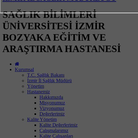
SAĞLIK BİLİMLERİ
ÜNİVERSİTESİ İZMİR
BOZYAKA EĞİTİM VE
ARAŞTIRMA HASTANESİ
Kurumsal
T.C. Sağlık Bakanı
İzmir İl Sağlık Müdürü
Yönetim
Hastanemiz
Hakkımızda
Misyonumuz
Vizyonumuz
Değerlerimiz
Kalite Yönetim
Kalite Değerlerimiz
Çalışmalarımız
Kalite Çalışanları