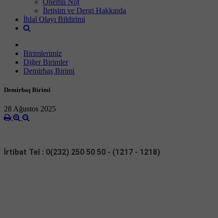
Önemli Not
İletişim ve Dergi Hakkında
İhlal Olayı Bildirimi
Birimlerimiz
Diğer Birimler
Demirbaş Birimi
Demirbaş Birimi
28 Ağustos 2025
İrtibat Tel : 0(232) 250 50 50 - (1217 - 1218)