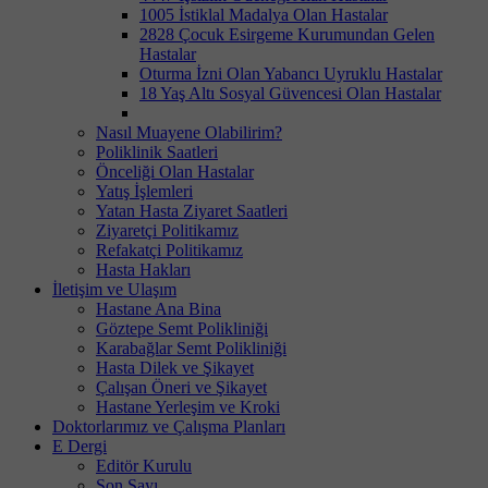
1005 İstiklal Madalya Olan Hastalar
2828 Çocuk Esirgeme Kurumundan Gelen
Hastalar
Oturma İzni Olan Yabancı Uyruklu Hastalar
18 Yaş Altı Sosyal Güvencesi Olan Hastalar
Nasıl Muayene Olabilirim?
Poliklinik Saatleri
Önceliği Olan Hastalar
Yatış İşlemleri
Yatan Hasta Ziyaret Saatleri
Ziyaretçi Politikamız
Refakatçi Politikamız
Hasta Hakları
İletişim ve Ulaşım
Hastane Ana Bina
Göztepe Semt Polikliniği
Karabağlar Semt Polikliniği
Hasta Dilek ve Şikayet
Çalışan Öneri ve Şikayet
Hastane Yerleşim ve Kroki
Doktorlarımız ve Çalışma Planları
E Dergi
Editör Kurulu
Son Sayı