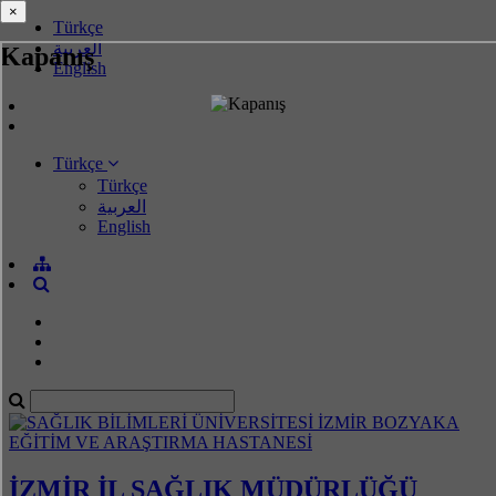
×
×
Türkçe
العربية
Kapanış
English
Türkçe
Türkçe
العربية
English
İZMİR İL SAĞLIK MÜDÜRLÜĞÜ