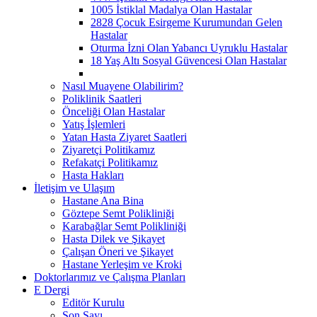
1005 İstiklal Madalya Olan Hastalar
2828 Çocuk Esirgeme Kurumundan Gelen
Hastalar
Oturma İzni Olan Yabancı Uyruklu Hastalar
18 Yaş Altı Sosyal Güvencesi Olan Hastalar
Nasıl Muayene Olabilirim?
Poliklinik Saatleri
Önceliği Olan Hastalar
Yatış İşlemleri
Yatan Hasta Ziyaret Saatleri
Ziyaretçi Politikamız
Refakatçi Politikamız
Hasta Hakları
İletişim ve Ulaşım
Hastane Ana Bina
Göztepe Semt Polikliniği
Karabağlar Semt Polikliniği
Hasta Dilek ve Şikayet
Çalışan Öneri ve Şikayet
Hastane Yerleşim ve Kroki
Doktorlarımız ve Çalışma Planları
E Dergi
Editör Kurulu
Son Sayı