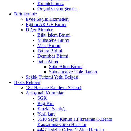
Komitelerimiz
Organizasyon Şeması
Birimlerimiz
Evde Sağlık Hizmetleri
Eğitim AR-GE Birimi
Diğer Birimler
Bilgi İşlem Birimi
Muhasebe Birimi
Maaş Birimi
Fatura Birimi
Demirbaş Birimi
Satın Alma
Satın Alma Birimi
Satınalma ve İhale İlanları
Sağlık Turizmi Yetki Belgesi
Hasta Rehberi
182 Hastane Randevu Sistemi
Anlaşmalı Kurumlar
SGK
Bağ-Kur
Emekli Sandığı
Yeşil kart
5510 Sayılı Kanun 1.Fıkrasının G.Bendi
Kapsamına Giren Hastalar
4447 İşsizlik Ödeneği Alan Hastalar