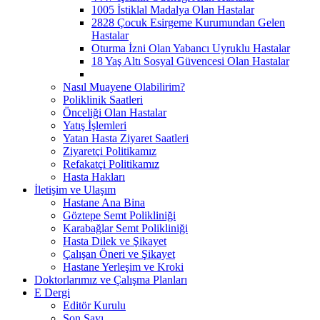
1005 İstiklal Madalya Olan Hastalar
2828 Çocuk Esirgeme Kurumundan Gelen
Hastalar
Oturma İzni Olan Yabancı Uyruklu Hastalar
18 Yaş Altı Sosyal Güvencesi Olan Hastalar
Nasıl Muayene Olabilirim?
Poliklinik Saatleri
Önceliği Olan Hastalar
Yatış İşlemleri
Yatan Hasta Ziyaret Saatleri
Ziyaretçi Politikamız
Refakatçi Politikamız
Hasta Hakları
İletişim ve Ulaşım
Hastane Ana Bina
Göztepe Semt Polikliniği
Karabağlar Semt Polikliniği
Hasta Dilek ve Şikayet
Çalışan Öneri ve Şikayet
Hastane Yerleşim ve Kroki
Doktorlarımız ve Çalışma Planları
E Dergi
Editör Kurulu
Son Sayı