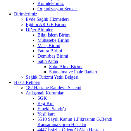
Komitelerimiz
Organizasyon Şeması
Birimlerimiz
Evde Sağlık Hizmetleri
Eğitim AR-GE Birimi
Diğer Birimler
Bilgi İşlem Birimi
Muhasebe Birimi
Maaş Birimi
Fatura Birimi
Demirbaş Birimi
Satın Alma
Satın Alma Birimi
Satınalma ve İhale İlanları
Sağlık Turizmi Yetki Belgesi
Hasta Rehberi
182 Hastane Randevu Sistemi
Anlaşmalı Kurumlar
SGK
Bağ-Kur
Emekli Sandığı
Yeşil kart
5510 Sayılı Kanun 1.Fıkrasının G.Bendi
Kapsamına Giren Hastalar
4447 İşsizlik Ödeneği Alan Hastalar