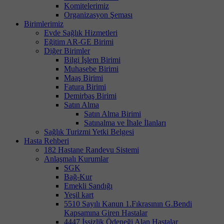
Komitelerimiz
Organizasyon Şeması
Birimlerimiz
Evde Sağlık Hizmetleri
Eğitim AR-GE Birimi
Diğer Birimler
Bilgi İşlem Birimi
Muhasebe Birimi
Maaş Birimi
Fatura Birimi
Demirbaş Birimi
Satın Alma
Satın Alma Birimi
Satınalma ve İhale İlanları
Sağlık Turizmi Yetki Belgesi
Hasta Rehberi
182 Hastane Randevu Sistemi
Anlaşmalı Kurumlar
SGK
Bağ-Kur
Emekli Sandığı
Yeşil kart
5510 Sayılı Kanun 1.Fıkrasının G.Bendi
Kapsamına Giren Hastalar
4447 İşsizlik Ödeneği Alan Hastalar