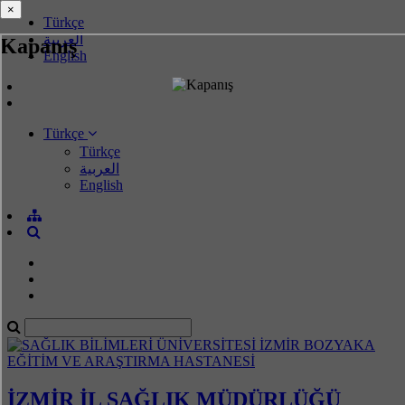
×
×
Türkçe
العربية
Kapanış
English
Türkçe
Türkçe
العربية
English
İZMİR İL SAĞLIK MÜDÜRLÜĞÜ