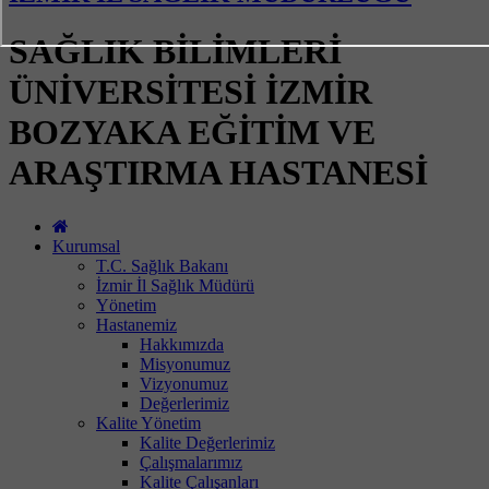
SAĞLIK BİLİMLERİ
ÜNİVERSİTESİ İZMİR
BOZYAKA EĞİTİM VE
ARAŞTIRMA HASTANESİ
Kurumsal
T.C. Sağlık Bakanı
İzmir İl Sağlık Müdürü
Yönetim
Hastanemiz
Hakkımızda
Misyonumuz
Vizyonumuz
Değerlerimiz
Kalite Yönetim
Kalite Değerlerimiz
Çalışmalarımız
Kalite Çalışanları