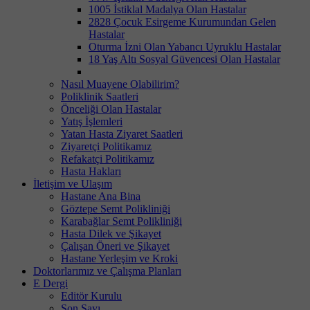
1005 İstiklal Madalya Olan Hastalar
2828 Çocuk Esirgeme Kurumundan Gelen
Hastalar
Oturma İzni Olan Yabancı Uyruklu Hastalar
18 Yaş Altı Sosyal Güvencesi Olan Hastalar
Nasıl Muayene Olabilirim?
Poliklinik Saatleri
Önceliği Olan Hastalar
Yatış İşlemleri
Yatan Hasta Ziyaret Saatleri
Ziyaretçi Politikamız
Refakatçi Politikamız
Hasta Hakları
İletişim ve Ulaşım
Hastane Ana Bina
Göztepe Semt Polikliniği
Karabağlar Semt Polikliniği
Hasta Dilek ve Şikayet
Çalışan Öneri ve Şikayet
Hastane Yerleşim ve Kroki
Doktorlarımız ve Çalışma Planları
E Dergi
Editör Kurulu
Son Sayı