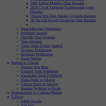
1005 İstiklal Madalya Olan Hastalar
2828 Çocuk Esirgeme Kurumundan Gelen
Hastalar
Oturma İzni Olan Yabancı Uyruklu Hastalar
18 Yaş Altı Sosyal Güvencesi Olan Hastalar
Nasıl Muayene Olabilirim?
Poliklinik Saatleri
Önceliği Olan Hastalar
Yatış İşlemleri
Yatan Hasta Ziyaret Saatleri
Ziyaretçi Politikamız
Refakatçi Politikamız
Hasta Hakları
İletişim ve Ulaşım
Hastane Ana Bina
Göztepe Semt Polikliniği
Karabağlar Semt Polikliniği
Hasta Dilek ve Şikayet
Çalışan Öneri ve Şikayet
Hastane Yerleşim ve Kroki
Doktorlarımız ve Çalışma Planları
E Dergi
Editör Kurulu
Son Sayı