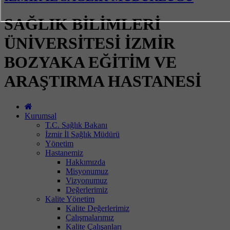
SAĞLIK BİLİMLERİ
ÜNİVERSİTESİ İZMİR
BOZYAKA EĞİTİM VE
ARAŞTIRMA HASTANESİ
Kurumsal
T.C. Sağlık Bakanı
İzmir İl Sağlık Müdürü
Yönetim
Hastanemiz
Hakkımızda
Misyonumuz
Vizyonumuz
Değerlerimiz
Kalite Yönetim
Kalite Değerlerimiz
Çalışmalarımız
Kalite Çalışanları