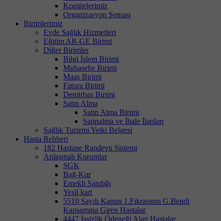
Komitelerimiz
Organizasyon Şeması
Birimlerimiz
Evde Sağlık Hizmetleri
Eğitim AR-GE Birimi
Diğer Birimler
Bilgi İşlem Birimi
Muhasebe Birimi
Maaş Birimi
Fatura Birimi
Demirbaş Birimi
Satın Alma
Satın Alma Birimi
Satınalma ve İhale İlanları
Sağlık Turizmi Yetki Belgesi
Hasta Rehberi
182 Hastane Randevu Sistemi
Anlaşmalı Kurumlar
SGK
Bağ-Kur
Emekli Sandığı
Yeşil kart
5510 Sayılı Kanun 1.Fıkrasının G.Bendi
Kapsamına Giren Hastalar
4447 İşsizlik Ödeneği Alan Hastalar