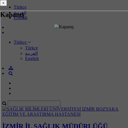
×
×
Türkçe
العربية
Kapanış
English
Türkçe
Türkçe
العربية
English
İZMİR İL SAĞLIK MÜDÜRLÜĞÜ