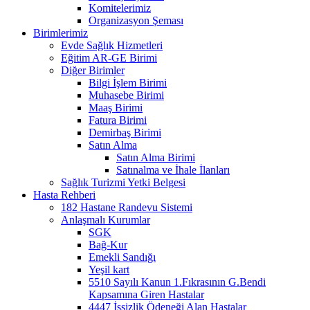
Komitelerimiz
Organizasyon Şeması
Birimlerimiz
Evde Sağlık Hizmetleri
Eğitim AR-GE Birimi
Diğer Birimler
Bilgi İşlem Birimi
Muhasebe Birimi
Maaş Birimi
Fatura Birimi
Demirbaş Birimi
Satın Alma
Satın Alma Birimi
Satınalma ve İhale İlanları
Sağlık Turizmi Yetki Belgesi
Hasta Rehberi
182 Hastane Randevu Sistemi
Anlaşmalı Kurumlar
SGK
Bağ-Kur
Emekli Sandığı
Yeşil kart
5510 Sayılı Kanun 1.Fıkrasının G.Bendi
Kapsamına Giren Hastalar
4447 İşsizlik Ödeneği Alan Hastalar