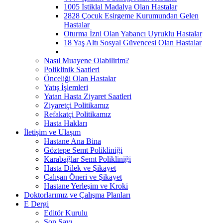
1005 İstiklal Madalya Olan Hastalar
2828 Çocuk Esirgeme Kurumundan Gelen
Hastalar
Oturma İzni Olan Yabancı Uyruklu Hastalar
18 Yaş Altı Sosyal Güvencesi Olan Hastalar
Nasıl Muayene Olabilirim?
Poliklinik Saatleri
Önceliği Olan Hastalar
Yatış İşlemleri
Yatan Hasta Ziyaret Saatleri
Ziyaretçi Politikamız
Refakatçi Politikamız
Hasta Hakları
İletişim ve Ulaşım
Hastane Ana Bina
Göztepe Semt Polikliniği
Karabağlar Semt Polikliniği
Hasta Dilek ve Şikayet
Çalışan Öneri ve Şikayet
Hastane Yerleşim ve Kroki
Doktorlarımız ve Çalışma Planları
E Dergi
Editör Kurulu
Son Sayı