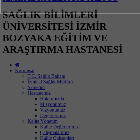
SAĞLIK BİLİMLERİ
ÜNİVERSİTESİ İZMİR
BOZYAKA EĞİTİM VE
ARAŞTIRMA HASTANESİ
Kurumsal
T.C. Sağlık Bakanı
İzmir İl Sağlık Müdürü
Yönetim
Hastanemiz
Hakkımızda
Misyonumuz
Vizyonumuz
Değerlerimiz
Kalite Yönetim
Kalite Değerlerimiz
Çalışmalarımız
Kalite Çalışanları