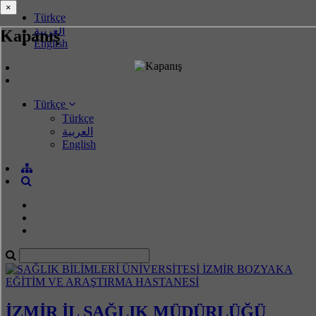
×
×
Türkçe
العربية
Kapanış
English
Türkçe
Türkçe
العربية
English
İZMİR İL SAĞLIK MÜDÜRLÜĞÜ