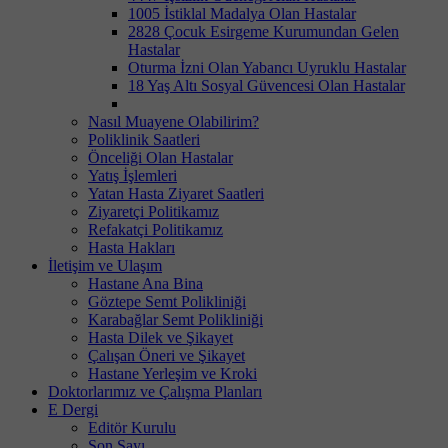
1005 İstiklal Madalya Olan Hastalar
2828 Çocuk Esirgeme Kurumundan Gelen
Hastalar
Oturma İzni Olan Yabancı Uyruklu Hastalar
18 Yaş Altı Sosyal Güvencesi Olan Hastalar
Nasıl Muayene Olabilirim?
Poliklinik Saatleri
Önceliği Olan Hastalar
Yatış İşlemleri
Yatan Hasta Ziyaret Saatleri
Ziyaretçi Politikamız
Refakatçi Politikamız
Hasta Hakları
İletişim ve Ulaşım
Hastane Ana Bina
Göztepe Semt Polikliniği
Karabağlar Semt Polikliniği
Hasta Dilek ve Şikayet
Çalışan Öneri ve Şikayet
Hastane Yerleşim ve Kroki
Doktorlarımız ve Çalışma Planları
E Dergi
Editör Kurulu
Son Sayı