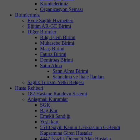
Komitelerimiz
Organizasyon Şeması
Birimlerimiz
Evde Sağlık Hizmetleri
Eğitim AR-GE Birimi
Diğer Birimler
Bilgi İşlem Birimi
Muhasebe Birimi
Maaş Birimi
Fatura Birimi
Demirbaş Birimi
Satın Alma
Satın Alma Birimi
Satınalma ve İhale İlanları
Sağlık Turizmi Yetki Belgesi
Hasta Rehberi
182 Hastane Randevu Sistemi
Anlaşmalı Kurumlar
SGK
Bağ-Kur
Emekli Sandığı
Yeşil kart
5510 Sayılı Kanun 1.Fıkrasının G.Bendi
Kapsamına Giren Hastalar
4447 İşsizlik Ödeneği Alan Hastalar