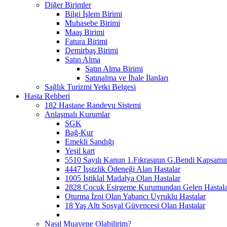
Diğer Birimler
Bilgi İşlem Birimi
Muhasebe Birimi
Maaş Birimi
Fatura Birimi
Demirbaş Birimi
Satın Alma
Satın Alma Birimi
Satınalma ve İhale İlanları
Sağlık Turizmi Yetki Belgesi
Hasta Rehberi
182 Hastane Randevu Sistemi
Anlaşmalı Kurumlar
SGK
Bağ-Kur
Emekli Sandığı
Yeşil kart
5510 Sayılı Kanun 1.Fıkrasının G.Bendi Kapsamın
4447 İşsizlik Ödeneği Alan Hastalar
1005 İstiklal Madalya Olan Hastalar
2828 Çocuk Esirgeme Kurumundan Gelen Hastala
Oturma İzni Olan Yabancı Uyruklu Hastalar
18 Yaş Altı Sosyal Güvencesi Olan Hastalar
Nasıl Muayene Olabilirim?