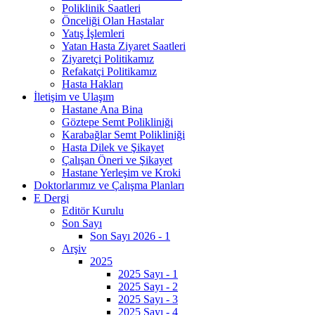
Poliklinik Saatleri
Önceliği Olan Hastalar
Yatış İşlemleri
Yatan Hasta Ziyaret Saatleri
Ziyaretçi Politikamız
Refakatçi Politikamız
Hasta Hakları
İletişim ve Ulaşım
Hastane Ana Bina
Göztepe Semt Polikliniği
Karabağlar Semt Polikliniği
Hasta Dilek ve Şikayet
Çalışan Öneri ve Şikayet
Hastane Yerleşim ve Kroki
Doktorlarımız ve Çalışma Planları
E Dergi
Editör Kurulu
Son Sayı
Son Sayı 2026 - 1
Arşiv
2025
2025 Sayı - 1
2025 Sayı - 2
2025 Sayı - 3
2025 Sayı - 4