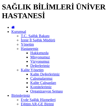
SAĞLIK BİLİMLERİ ÜNİVER
HASTANESİ
Kurumsal
T.C. Sağlık Bakanı
İzmir İl Sağlık Müdürü
Yönetim
Hastanemiz
Hakkımızda
Misyonumuz
Vizyonumuz
Değerlerimiz
Kalite Yönetim
Kalite Değerlerimiz
Çalışmalarımız
Kalite Çalışanları
Komitelerimiz
Organizasyon Şeması
Birimlerimiz
Evde Sağlık Hizmetleri
Eğitim AR-GE Birimi