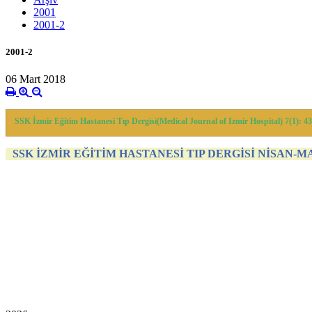
2001
2001-2
2001-2
06 Mart 2018
SSK İzmir Eğitim Hastanesi Tıp Dergisi(Medical Journal of Izmir Hospital) 7(1): 4
SSK İZMİR EĞİTİM HASTANESİ TIP DERGİSİ NİSAN-