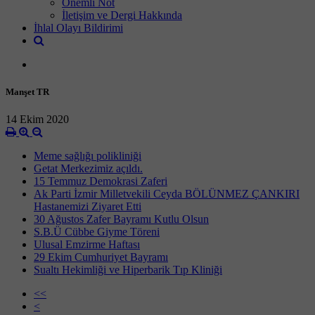
Önemli Not
İletişim ve Dergi Hakkında
İhlal Olayı Bildirimi
Manşet TR
14 Ekim 2020
Meme sağlığı polikliniği
Getat Merkezimiz açıldı.
15 Temmuz Demokrasi Zaferi
Ak Parti İzmir Milletvekili Ceyda BÖLÜNMEZ ÇANKIRI
Hastanemizi Ziyaret Etti
30 Ağustos Zafer Bayramı Kutlu Olsun
S.B.Ü Cübbe Giyme Töreni
Ulusal Emzirme Haftası
29 Ekim Cumhuriyet Bayramı
Sualtı Hekimliği ve Hiperbarik Tıp Kliniği
<<
<