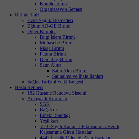
Komitelerimiz
Organizasyon Şeması
Birimlerimiz
Evde Sağlık Hizmetleri
Eğitim AR-GE Birimi
Diğer Birimler
Bilgi İşlem Birimi
Muhasebe Birimi
Maaş Birimi
Fatura Birimi
Demirbaş Birimi
Satın Alma
Satın Alma Birimi
Satınalma ve İhale İlanları
Sağlık Turizmi Yetki Belgesi
Hasta Rehberi
182 Hastane Randevu Sistemi
Anlaşmalı Kurumlar
SGK
Bağ-Kur
Emekli Sandığı
Yeşil kart
5510 Sayılı Kanun 1.Fıkrasının G.Bendi
Kapsamına Giren Hastalar
4447 İşsizlik Ödeneği Alan Hastalar