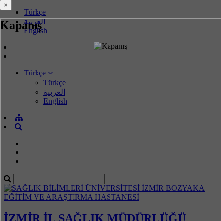
×
×
Türkçe
العربية
Kapanış
English
Türkçe
Türkçe
العربية
English
İZMİR İL SAĞLIK MÜDÜRLÜĞÜ