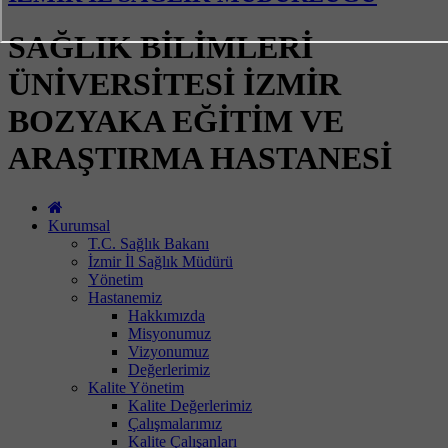
SAĞLIK BİLİMLERİ
ÜNİVERSİTESİ İZMİR
BOZYAKA EĞİTİM VE
ARAŞTIRMA HASTANESİ
Kurumsal
T.C. Sağlık Bakanı
İzmir İl Sağlık Müdürü
Yönetim
Hastanemiz
Hakkımızda
Misyonumuz
Vizyonumuz
Değerlerimiz
Kalite Yönetim
Kalite Değerlerimiz
Çalışmalarımız
Kalite Çalışanları