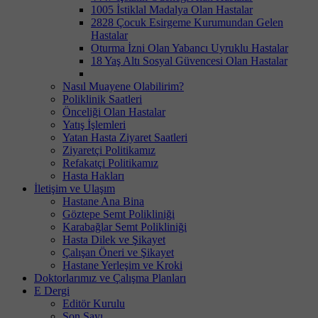
1005 İstiklal Madalya Olan Hastalar
2828 Çocuk Esirgeme Kurumundan Gelen
Hastalar
Oturma İzni Olan Yabancı Uyruklu Hastalar
18 Yaş Altı Sosyal Güvencesi Olan Hastalar
Nasıl Muayene Olabilirim?
Poliklinik Saatleri
Önceliği Olan Hastalar
Yatış İşlemleri
Yatan Hasta Ziyaret Saatleri
Ziyaretçi Politikamız
Refakatçi Politikamız
Hasta Hakları
İletişim ve Ulaşım
Hastane Ana Bina
Göztepe Semt Polikliniği
Karabağlar Semt Polikliniği
Hasta Dilek ve Şikayet
Çalışan Öneri ve Şikayet
Hastane Yerleşim ve Kroki
Doktorlarımız ve Çalışma Planları
E Dergi
Editör Kurulu
Son Sayı